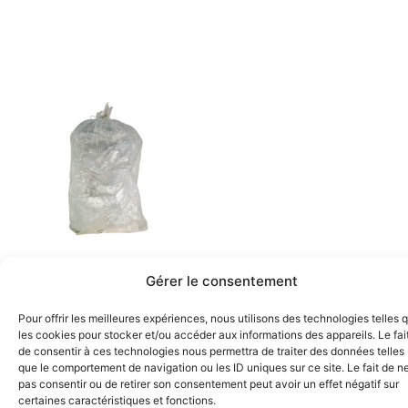
Gérer le consentement
Pour offrir les meilleures expériences, nous utilisons des technologies telles 
Ajouter au devis
les cookies pour stocker et/ou accéder aux informations des appareils. Le fai
de consentir à ces technologies nous permettra de traiter des données telles
Sac poubelle basse densité
que le comportement de navigation ou les ID uniques sur ce site. Le fait de n
5214 SAC POUBELLE 110 L
pas consentir ou de retirer son consentement peut avoir un effet négatif sur
certaines caractéristiques et fonctions.
TRANSPARENT 37 microns