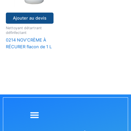
Ajouter au devis
Nettoyant détartrant
définfectant
0214 NOV’CRÈME À
RÉCURER flacon de 1 L