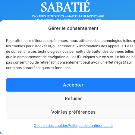
Gérer le consentement
Sabatié est une entreprise de produits d’entretien et
Pour offrir les meilleures expériences, nous utilisons des technologies telles 
de nettoyage, depuis 1969, à Albi.
les cookies pour stocker et/ou accéder aux informations des appareils. Le fai
de consentir à ces technologies nous permettra de traiter des données telles
Adresse :
que le comportement de navigation ou les ID uniques sur ce site. Le fait de n
54 rue des Sorbiers, 81000 Albi
pas consentir ou de retirer son consentement peut avoir un effet négatif sur
certaines caractéristiques et fonctions.
Contact :
+33 5 63 54 07 49
Accepter
sabatie.produits.entretien@orange.fr
Refuser
Voir les préférences
2025 – Sabatié. Par
Politique
Gestion
Mentions
de
des
légales
Agence Joy
Gestion des cookies
Politique de confidentialité
confidentialité
cookies