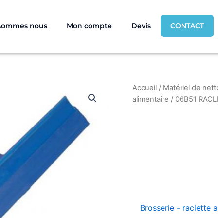
 sommes nous
Mon compte
Devis
CONTACT
Accueil
/
Matériel de nett
alimentaire
/ 06B51 RACL
Brosserie - raclette 