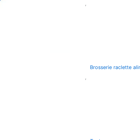
,
Brosserie raclette al
,