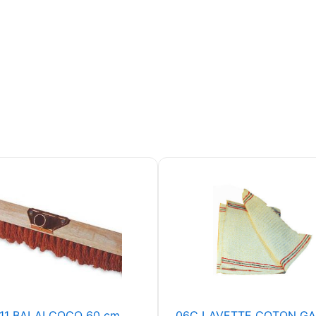
11 BALAI COCO 60 cm
06C LAVETTE COTON G