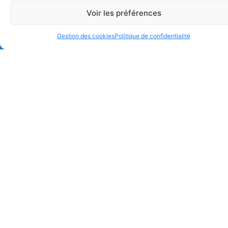
Voir les préférences
Gestion des cookies
Politique de confidentialité
Sabatié est une entreprise de produits d’entretien et
de nettoyage, depuis 1969, à Albi.
Adresse :
54 rue des Sorbiers, 81000 Albi
Contact :
+33 5 63 54 07 49
sabatie.produits.entretien@orange.fr
2025 – Sabatié. Par
Politique
Gestion
Mentions
de
des
légales
Agence Joy
confidentialité
cookies