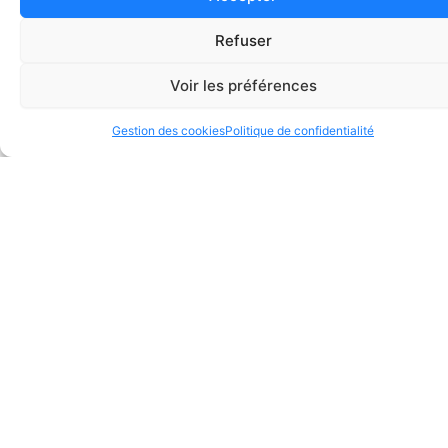
Refuser
1
2
→
Voir les préférences
Gestion des cookies
Politique de confidentialité
Sabatié est une entreprise de produits d’entretien et
de nettoyage, depuis 1969, à Albi.