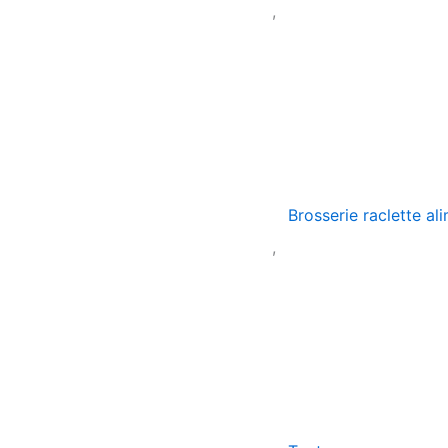
,
Brosserie raclette al
,