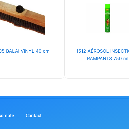
05 BALAI VINYL 40 cm
1512 AÉROSOL INSECTI
RAMPANTS 750 ml
compte
Contact